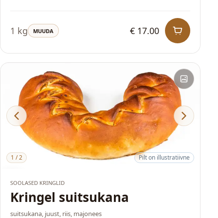
1 kg
€ 17.00
MUUDA
1
/
2
Pilt on illustratiivne
HITT
SOOLASED KRINGLID
Kringel suitsukana
suitsukana, juust, riis, majonees