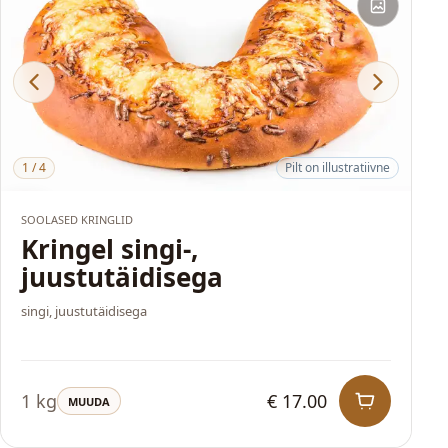
1
/
4
Pilt on illustratiivne
HITT
SOOLASED KRINGLID
Kringel singi-,
juustutäidisega
singi, juustutäidisega
1 kg
€ 17.00
MUUDA