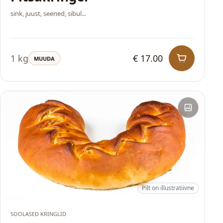
sink, juust, seened, sibul...
1 kg
€ 17.00
MUUDA
Pilt on illustratiivne
HITT
SOOLASED KRINGLID