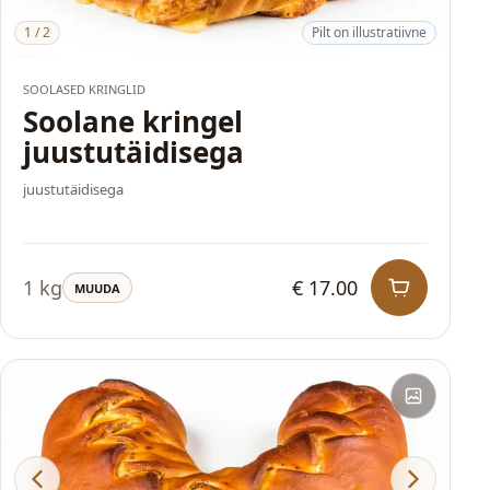
1
/
2
Pilt on illustratiivne
HITT
SOOLASED KRINGLID
Soolane kringel
juustutäidisega
juustutäidisega
1 kg
€ 17.00
MUUDA