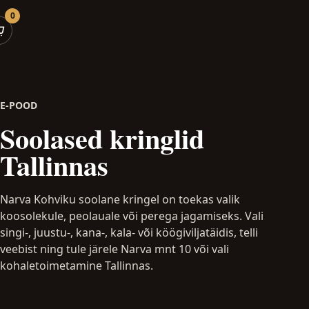
0
E-POOD
Soolased kringlid
Tallinnas
Narva Kohviku soolane kringel on toekas valik
koosolekule, peolauale või perega jagamiseks. Vali
singi-, juustu-, kana-, kala- või köögiviljatäidis, telli
veebist ning tule järele Narva mnt 10 või vali
kohaletoimetamine Tallinnas.