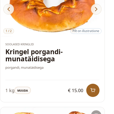
1
/
2
Pilt on illustratiivne
HITT
SOOLASED KRINGLID
Kringel porgandi-
munatäidisega
porgandi, munatäidisega
1 kg
€ 15.00
MUUDA