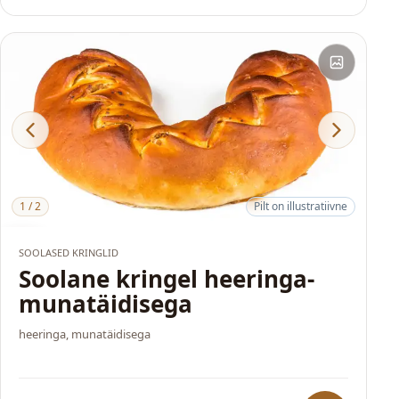
1
/
2
Pilt on illustratiivne
HITT
SOOLASED KRINGLID
Soolane kringel heeringa-
munatäidisega
heeringa, munatäidisega