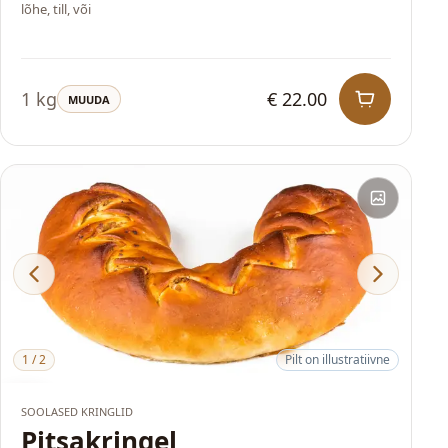
lõhe, till, või
1 kg
€ 22.00
MUUDA
1
/
2
Pilt on illustratiivne
HITT
SOOLASED KRINGLID
Pitsakringel