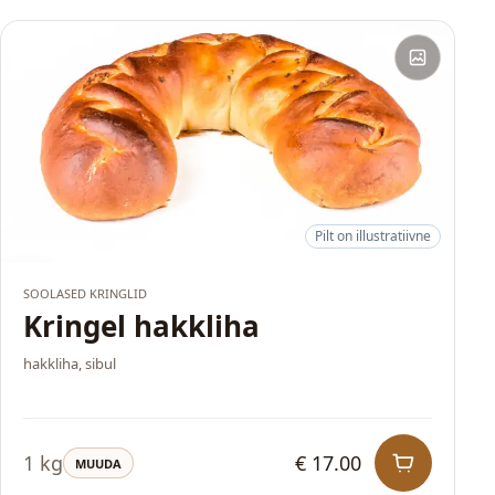
Pilt on illustratiivne
HITT
SOOLASED KRINGLID
Kringel hakkliha
hakkliha, sibul
1 kg
€ 17.00
MUUDA