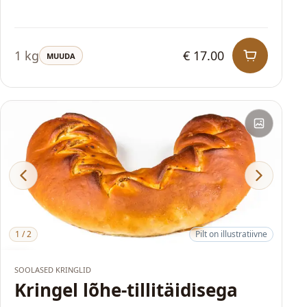
1 kg
€ 17.00
MUUDA
1
/
2
Pilt on illustratiivne
HITT
SOOLASED KRINGLID
Kringel lõhe-tillitäidisega