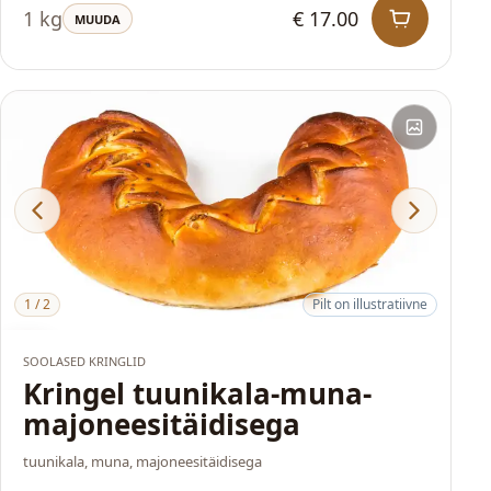
1 kg
€ 17.00
MUUDA
1
/
2
Pilt on illustratiivne
HITT
SOOLASED KRINGLID
Kringel tuunikala-muna-
majoneesitäidisega
tuunikala, muna, majoneesitäidisega