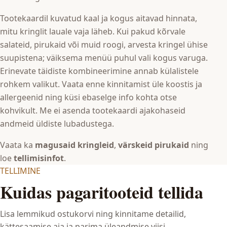
Tootekaardil kuvatud kaal ja kogus aitavad hinnata,
mitu kringlit lauale vaja läheb. Kui pakud kõrvale
salateid, pirukaid või muid roogi, arvesta kringel ühise
suupistena; väiksema menüü puhul vali kogus varuga.
Erinevate täidiste kombineerimine annab külalistele
rohkem valikut. Vaata enne kinnitamist üle koostis ja
allergeenid ning küsi ebaselge info kohta otse
kohvikult. Me ei asenda tootekaardi ajakohaseid
andmeid üldiste lubadustega.
Vaata ka
magusaid kringleid
,
värskeid pirukaid
ning
loe
tellimisinfot
.
TELLIMINE
Kuidas pagaritooteid tellida
Lisa lemmikud ostukorvi ning kinnitame detailid,
kättesaamise aja ja parima üleandmise viisi.