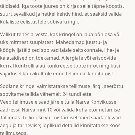
täidiseid. Iga toote juures on kirjas selle täpne koostis,
suurusevalikud ja hetkel kehtiv hind, et saaksid valida
külaliste eelistustele sobiva kringli.
Valikut tehes arvesta, kas kringel on laua põhiosa või
üks mitmest suupistest. Mahedamad juustu- ja
köögiviljatäidised sobivad laiale seltskonnale, liha- ja
kalatäidised on toekamad. Allergiate või erisoovide
korral kontrolli alati konkreetse toote infot ning küsi
vajadusel kohvikult üle enne tellimuse kinnitamist.
Soolane kringel valmistatakse tellimuse järgi, seetõttu
soovitame tellida vähemalt 24 tundi ette.
Veebitellimusele saad järele tulla Narva Kohvikusse
aadressil Narva mnt 10 või valida kohaletoimetamise
Tallinnas. Tellimuse vormistamisel näed saadaolevaid
aegu ja tarneviise; lõplikud detailid kinnitatakse koos
tellimusega.