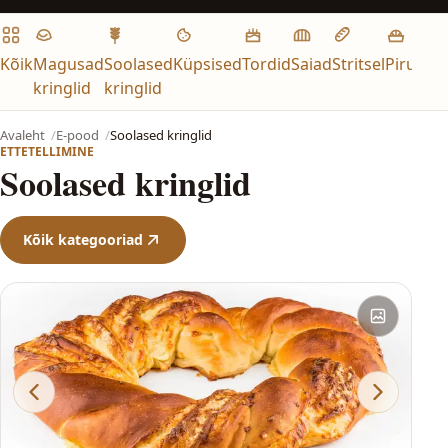
Kõik
Magusad
Soolased
Küpsised
Tordid
Saiad
Stritsel
Pirukad
kringlid
kringlid
Avaleht
E-pood
Soolased kringlid
ETTETELLIMINE
Soolased kringlid
Kõik kategooriad