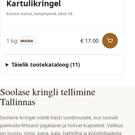
Kartulikringel
Koostis: kartul, šampinjonid, sibul, till
1 kg
€ 17.00
MUUDA
Täielik tootekataloog
(
11
)
Soolase kringli tellimine
Tallinnas
Soolane kringel sobib hästi sündmusele, kus soovid
pakkuda lihtsasti jagatavat ja toitvat küpsetist. Valikus
on juustu, singi, kana, kala, hakkliha ja köögiviljadega