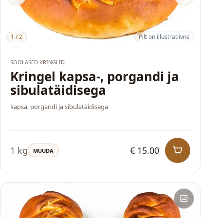
1
/
2
Pilt on illustratiivne
HITT
SOOLASED KRINGLID
Kringel kapsa-, porgandi ja
sibulatäidisega
kapsa, porgandi ja sibulatäidisega
1 kg
€ 15.00
MUUDA